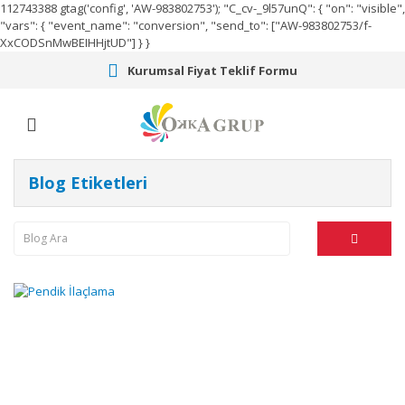
112743388
gtag('config', 'AW-983802753');
"C_cv-_9l57unQ": { "on": "visible",
"vars": { "event_name": "conversion", "send_to": ["AW-983802753/f-
XxCODSnMwBEIHHjtUD"] } }
Kurumsal Fiyat Teklif Formu
Blog Etiketleri