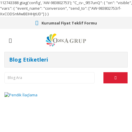
112743388
gtag('config', 'AW-983802753');
"C_cv-_9l57unQ": { "on": "visible",
"vars": { "event_name": "conversion", "send_to": ["AW-983802753/f-
XxCODSnMwBEIHHjtUD"] } }
Kurumsal Fiyat Teklif Formu
Blog Etiketleri