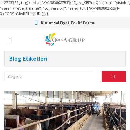
112743388
gtag('config', 'AW-983802753');
"C_cv-_9l57unQ": { "on": "visible",
"vars": { "event_name": "conversion", "send_to": ["AW-983802753/f-
XxCODSnMwBEIHHjtUD"] } }
Kurumsal Fiyat Teklif Formu
Blog Etiketleri