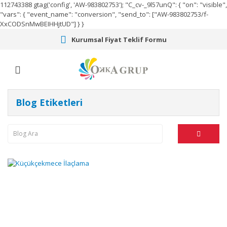
112743388
gtag('config', 'AW-983802753');
"C_cv-_9l57unQ": { "on": "visible",
"vars": { "event_name": "conversion", "send_to": ["AW-983802753/f-
XxCODSnMwBEIHHjtUD"] } }
Kurumsal Fiyat Teklif Formu
Blog Etiketleri