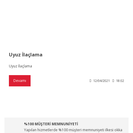
Uyuz İlaçlama
Uyuz İlaçlama
Devamı
12/04/2021
18:02
%100 MÜŞTERİ MEMNUNİYETİ
Yapılan hizmetlerde %100 müşteri memnuniyeti ilkesi okka