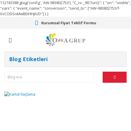
112743388
gtag('config', 'AW-983802753');
"C_cv-_9l57unQ": { "on": "visible",
"vars": { "event_name": "conversion", "send_to": ["AW-983802753/f-
XxCODSnMwBEIHHjtUD"] } }
Kurumsal Fiyat Teklif Formu
Blog Etiketleri