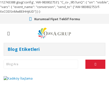
112743388
gtag('config', 'AW-983802753');
"C_cv-_9l57unQ": { "on": "visible",
"vars": { "event_name": "conversion", "send_to": ["AW-983802753/f-
XxCODSnMwBEIHHjtUD"] } }
Kurumsal Fiyat Teklif Formu
Blog Etiketleri