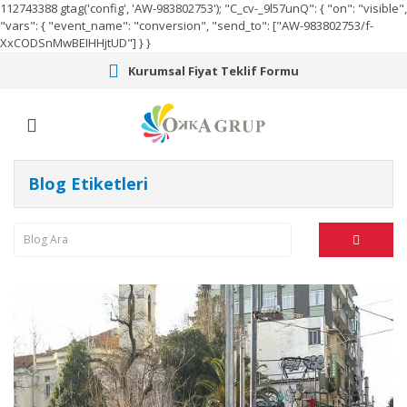
112743388
gtag('config', 'AW-983802753');
"C_cv-_9l57unQ": { "on": "visible",
"vars": { "event_name": "conversion", "send_to": ["AW-983802753/f-
XxCODSnMwBEIHHjtUD"] } }
Kurumsal Fiyat Teklif Formu
Blog Etiketleri