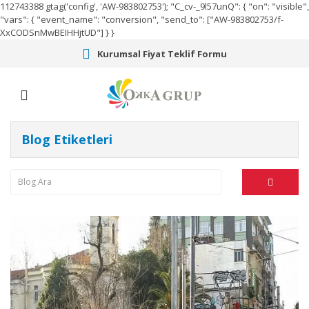
112743388
gtag('config', 'AW-983802753');
"C_cv-_9l57unQ": { "on": "visible",
"vars": { "event_name": "conversion", "send_to": ["AW-983802753/f-
XxCODSnMwBEIHHjtUD"] } }
Kurumsal Fiyat Teklif Formu
Blog Etiketleri