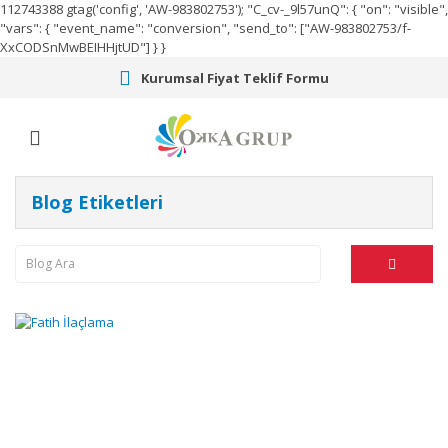
112743388
gtag('config', 'AW-983802753');
"C_cv-_9l57unQ": { "on": "visible",
"vars": { "event_name": "conversion", "send_to": ["AW-983802753/f-
XxCODSnMwBEIHHjtUD"] } }
Kurumsal Fiyat Teklif Formu
Blog Etiketleri