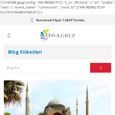
112743388
gtag('config', 'AW-983802753');
"C_cv-_9l57unQ": { "on": "visible",
"vars": { "event_name": "conversion", "send_to": ["AW-983802753/f-
XxCODSnMwBEIHHjtUD"] } }
Kurumsal Fiyat Teklif Formu
Blog Etiketleri