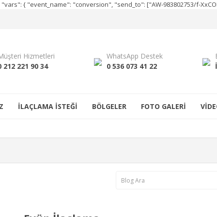
e", "vars": { "event_name": "conversion", "send_to": ["AW-983802753/f-Xx
Müşteri Hizmetleri
WhatsApp Destek
0 212 221 90 34
0 536 073 41 22
Z
İLAÇLAMA İSTEĞİ
BÖLGELER
FOTO GALERİ
VİDE