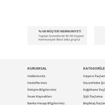
%100 MÜŞTERİ MEMNUNİYETİ
Yapılan hizmetlerde %100 müşteri
memnuniyeti ilkesi okka grup’ta
KURUMSAL
KATEGORİLE
Hakkımızda
Haşere İlaçla
Hedeflerimiz
Dezenfekte Şir
İletişim Bilgilerimiz
Kağıthane İla
İnsan Kaynakları
Şişli İlaçlama
Banka Hesap Bilgilerimiz
Beşiktaş İlaçl