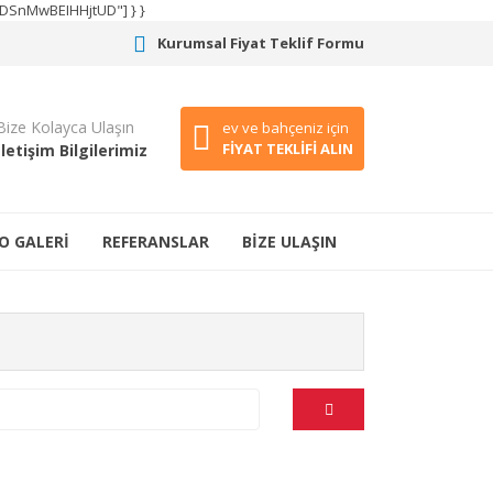
CODSnMwBEIHHjtUD"] } }
Kurumsal Fiyat Teklif Formu
Bize Kolayca Ulaşın
ev ve bahçeniz için
FİYAT TEKLİFİ ALIN
İletişim Bilgilerimiz
O GALERİ
REFERANSLAR
BİZE ULAŞIN