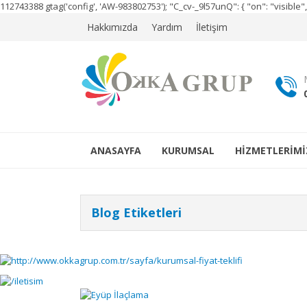
112743388
gtag('config', 'AW-983802753');
"C_cv-_9l57unQ": { "on": "visibl
Hakkımızda
Yardım
İletişim
ANASAYFA
KURUMSAL
HİZMETLERİMİ
Blog Etiketleri