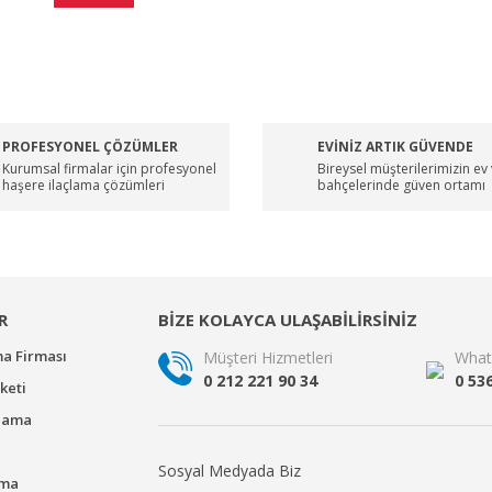
PROFESYONEL ÇÖZÜMLER
EVİNİZ ARTIK GÜVENDE
Kurumsal firmalar için profesyonel
Bireysel müşterilerimizin ev
haşere ilaçlama çözümleri
bahçelerinde güven ortamı
R
BİZE KOLAYCA ULAŞABİLİRSİNİZ
ma Firması
Müşteri Hizmetleri
What
0 212 221 90 34
0 53
keti
çlama
Sosyal Medyada Biz
ama