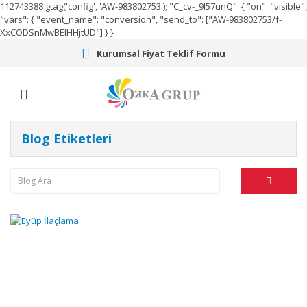
112743388
gtag('config', 'AW-983802753');
"C_cv-_9l57unQ": { "on": "visible",
"vars": { "event_name": "conversion", "send_to": ["AW-983802753/f-
XxCODSnMwBEIHHjtUD"] } }
Kurumsal Fiyat Teklif Formu
Blog Etiketleri