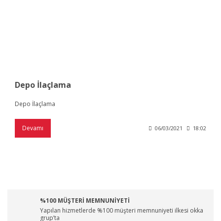
Depo İlaçlama
Depo İlaçlama
Devamı
06/03/2021
18:02
%100 MÜŞTERİ MEMNUNİYETİ
Yapılan hizmetlerde %100 müşteri memnuniyeti ilkesi okka
grup’ta