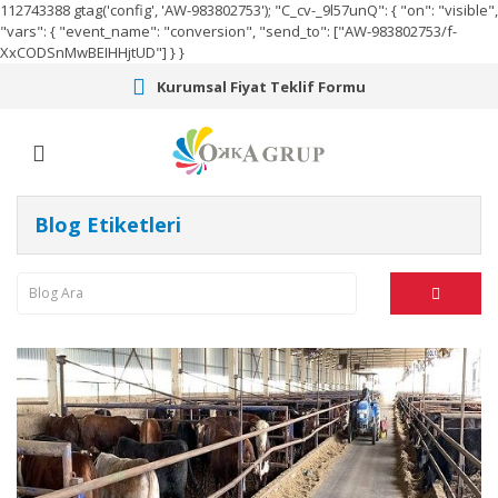
112743388
gtag('config', 'AW-983802753');
"C_cv-_9l57unQ": { "on": "visible",
"vars": { "event_name": "conversion", "send_to": ["AW-983802753/f-
XxCODSnMwBEIHHjtUD"] } }
Kurumsal Fiyat Teklif Formu
Blog Etiketleri