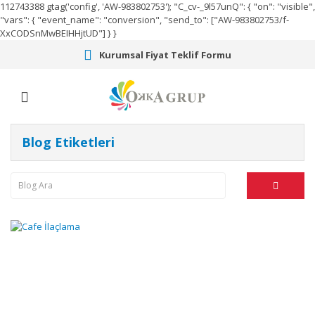
112743388
gtag('config', 'AW-983802753');
"C_cv-_9l57unQ": { "on": "visible",
"vars": { "event_name": "conversion", "send_to": ["AW-983802753/f-
XxCODSnMwBEIHHjtUD"] } }
Kurumsal Fiyat Teklif Formu
Blog Etiketleri