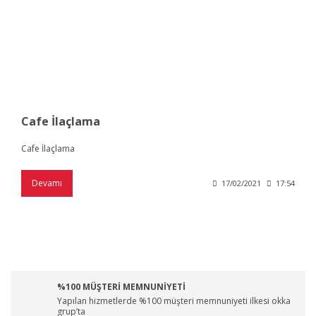
Cafe İlaçlama
Cafe İlaçlama
Devamı
17/02/2021
17:54
%100 MÜŞTERİ MEMNUNİYETİ
Yapılan hizmetlerde %100 müşteri memnuniyeti ilkesi okka
grup’ta