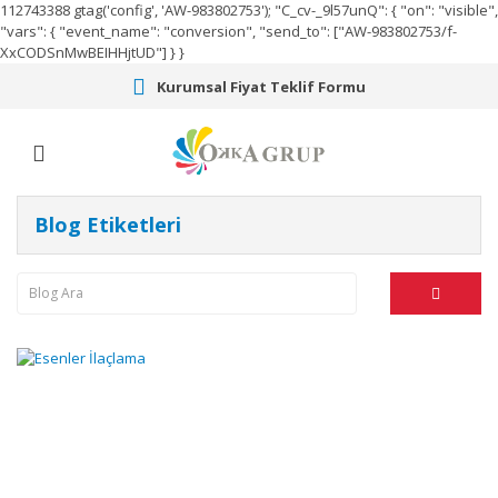
112743388
gtag('config', 'AW-983802753');
"C_cv-_9l57unQ": { "on": "visible",
"vars": { "event_name": "conversion", "send_to": ["AW-983802753/f-
XxCODSnMwBEIHHjtUD"] } }
Kurumsal Fiyat Teklif Formu
Blog Etiketleri