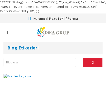
112743388
gtag('config', 'AW-983802753');
"C_cv-_9l57unQ": { "on": "visible",
"vars": { "event_name": "conversion", "send_to": ["AW-983802753/f-
XxCODSnMwBEIHHjtUD"] } }
Kurumsal Fiyat Teklif Formu
Blog Etiketleri