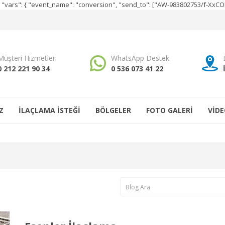
e", "vars": { "event_name": "conversion", "send_to": ["AW-983802753/f-Xx
Müşteri Hizmetleri
WhatsApp Destek
0 212 221 90 34
0 536 073 41 22
Z
İLAÇLAMA İSTEĞİ
BÖLGELER
FOTO GALERİ
VİDE