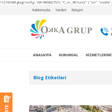
112743388
gtag('config', 'AW-983802753');
"C_cv-_9l57unQ": { "on": "visibl
Hakkımızda
Yardım
İletişim
ANASAYFA
KURUMSAL
HİZMETLERİMİ
Blog Etiketleri