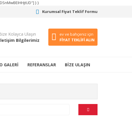
CODSnMwBEIHHjtUD"] } }
Kurumsal Fiyat Teklif Formu
Bize Kolayca Ulaşın
ev ve bahçeniz için
FİYAT TEKLİFİ ALIN
İletişim Bilgilerimiz
O GALERİ
REFERANSLAR
BİZE ULAŞIN