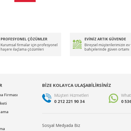
PROFESYONEL ÇÖZÜMLER
EVİNİZ ARTIK GÜVENDE
Kurumsal firmalar için profesyonel
Bireysel müşterilerimizin ev
haşere ilaçlama çözümleri
bahçelerinde güven ortamı
R
BİZE KOLAYCA ULAŞABİLİRSİNİZ
ma Firması
Müşteri Hizmetleri
What
0 212 221 90 34
0 53
keti
çlama
Sosyal Medyada Biz
ama