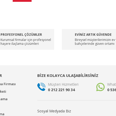
PROFESYONEL ÇÖZÜMLER
EVİNİZ ARTIK GÜVENDE
Kurumsal firmalar için profesyonel
Bireysel müşterilerimizin ev
haşere ilaçlama çözümleri
bahçelerinde güven ortamı
R
BİZE KOLAYCA ULAŞABİLİRSİNİZ
ma Firması
Müşteri Hizmetleri
What
0 212 221 90 34
0 53
keti
çlama
Sosyal Medyada Biz
ama