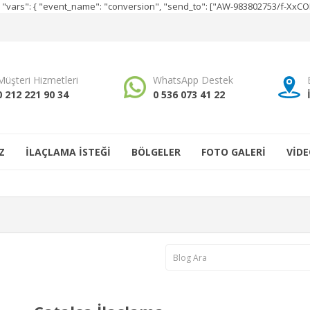
e", "vars": { "event_name": "conversion", "send_to": ["AW-983802753/f-Xx
Müşteri Hizmetleri
WhatsApp Destek
0 212 221 90 34
0 536 073 41 22
Z
İLAÇLAMA İSTEĞİ
BÖLGELER
FOTO GALERİ
VİDE