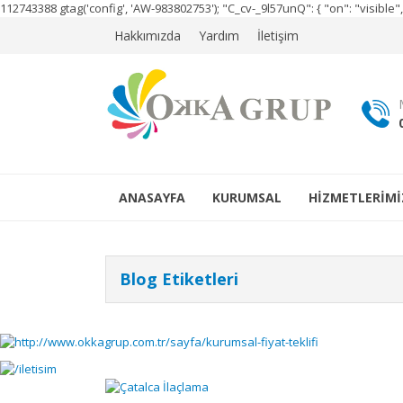
112743388
gtag('config', 'AW-983802753');
"C_cv-_9l57unQ": { "on": "visibl
Hakkımızda
Yardım
İletişim
ANASAYFA
KURUMSAL
HİZMETLERİMİ
Blog Etiketleri