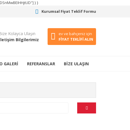
CODSnMwBEIHHjtUD"] } }
Kurumsal Fiyat Teklif Formu
Bize Kolayca Ulaşın
ev ve bahçeniz için
FİYAT TEKLİFİ ALIN
İletişim Bilgilerimiz
O GALERİ
REFERANSLAR
BİZE ULAŞIN