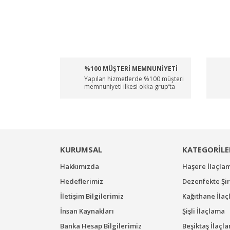
%100 MÜŞTERİ MEMNUNİYETİ
Yapılan hizmetlerde %100 müşteri
memnuniyeti ilkesi okka grup’ta
KURUMSAL
KATEGORİLE
Hakkımızda
Haşere İlaçla
Hedeflerimiz
Dezenfekte Şir
İletişim Bilgilerimiz
Kağıthane İla
İnsan Kaynakları
Şişli İlaçlama
Banka Hesap Bilgilerimiz
Beşiktaş İlaçl