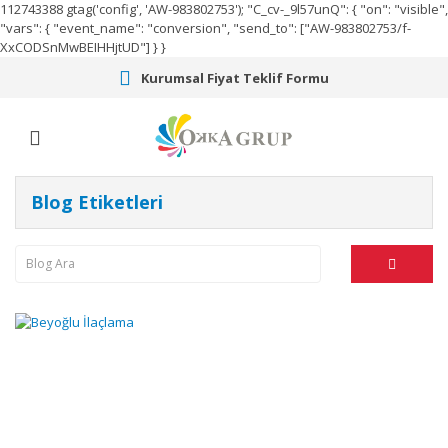
112743388
gtag('config', 'AW-983802753');
"C_cv-_9l57unQ": { "on": "visible",
"vars": { "event_name": "conversion", "send_to": ["AW-983802753/f-
XxCODSnMwBEIHHjtUD"] } }
Kurumsal Fiyat Teklif Formu
Blog Etiketleri