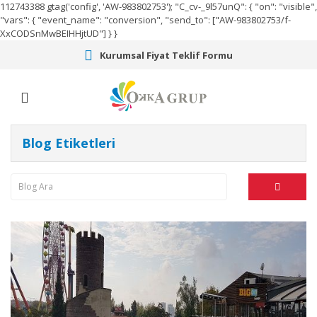
112743388
gtag('config', 'AW-983802753');
"C_cv-_9l57unQ": { "on": "visible",
"vars": { "event_name": "conversion", "send_to": ["AW-983802753/f-
XxCODSnMwBEIHHjtUD"] } }
Kurumsal Fiyat Teklif Formu
Blog Etiketleri