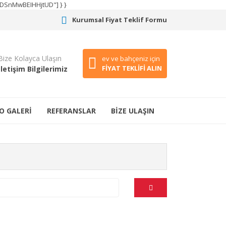
CODSnMwBEIHHjtUD"] } }
Kurumsal Fiyat Teklif Formu
Bize Kolayca Ulaşın
ev ve bahçeniz için
FİYAT TEKLİFİ ALIN
İletişim Bilgilerimiz
O GALERİ
REFERANSLAR
BİZE ULAŞIN