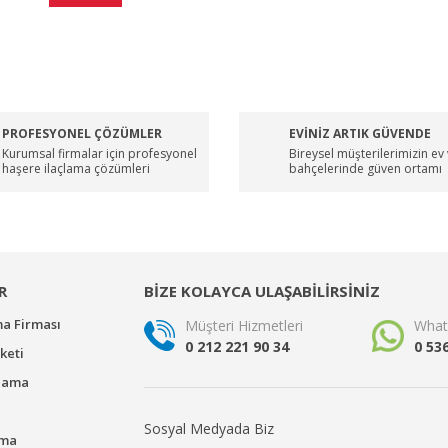
PROFESYONEL ÇÖZÜMLER
EVİNİZ ARTIK GÜVENDE
Kurumsal firmalar için profesyonel
Bireysel müşterilerimizin ev
haşere ilaçlama çözümleri
bahçelerinde güven ortamı
R
BİZE KOLAYCA ULAŞABİLİRSİNİZ
ma Firması
Müşteri Hizmetleri
What
0 212 221 90 34
0 53
keti
çlama
Sosyal Medyada Biz
ama