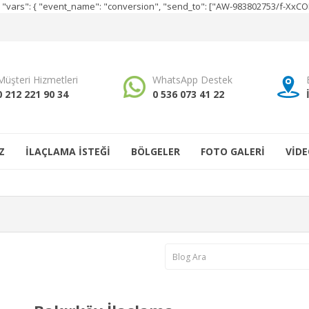
e", "vars": { "event_name": "conversion", "send_to": ["AW-983802753/f-Xx
Müşteri Hizmetleri
WhatsApp Destek
0 212 221 90 34
0 536 073 41 22
Z
İLAÇLAMA İSTEĞİ
BÖLGELER
FOTO GALERİ
VİDE