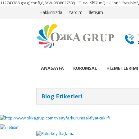
112743388
gtag('config', 'AW-983802753');
"C_cv-_9l57unQ": { "on": "visibl
Hakkımızda
Yardım
İletişim
ANASAYFA
KURUMSAL
HİZMETLERİMİ
Blog Etiketleri