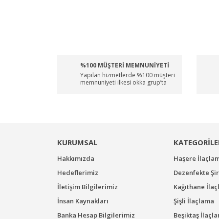
%100 MÜŞTERİ MEMNUNİYETİ
Yapılan hizmetlerde %100 müşteri
memnuniyeti ilkesi okka grup’ta
KURUMSAL
KATEGORİLE
Hakkımızda
Haşere İlaçla
Hedeflerimiz
Dezenfekte Şir
İletişim Bilgilerimiz
Kağıthane İla
İnsan Kaynakları
Şişli İlaçlama
Banka Hesap Bilgilerimiz
Beşiktaş İlaçl