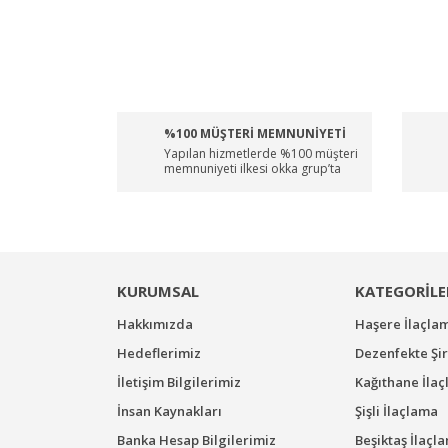
%100 MÜŞTERİ MEMNUNİYETİ
Yapılan hizmetlerde %100 müşteri
memnuniyeti ilkesi okka grup’ta
KURUMSAL
KATEGORİLE
Hakkımızda
Haşere İlaçla
Hedeflerimiz
Dezenfekte Şir
İletişim Bilgilerimiz
Kağıthane İla
İnsan Kaynakları
Şişli İlaçlama
Banka Hesap Bilgilerimiz
Beşiktaş İlaçl