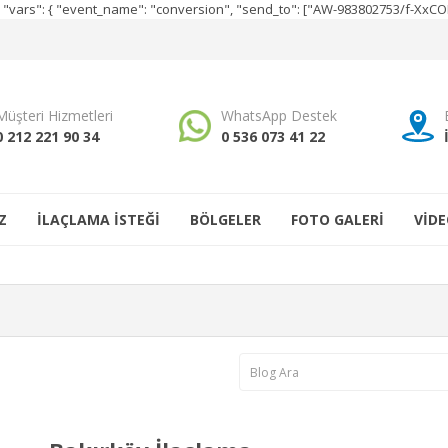
e", "vars": { "event_name": "conversion", "send_to": ["AW-983802753/f-Xx
Müşteri Hizmetleri
WhatsApp Destek
0 212 221 90 34
0 536 073 41 22
Z
İLAÇLAMA İSTEĞİ
BÖLGELER
FOTO GALERİ
VİDE