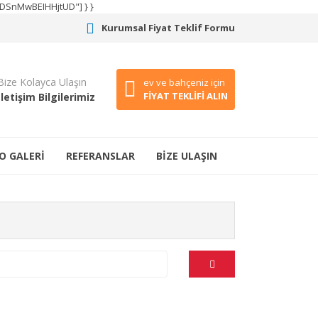
CODSnMwBEIHHjtUD"] } }
Kurumsal Fiyat Teklif Formu
Bize Kolayca Ulaşın
ev ve bahçeniz için
FİYAT TEKLİFİ ALIN
İletişim Bilgilerimiz
O GALERİ
REFERANSLAR
BİZE ULAŞIN