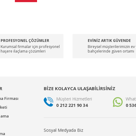
PROFESYONEL ÇÖZÜMLER
EVİNİZ ARTIK GÜVENDE
Kurumsal firmalar için profesyonel
Bireysel müşterilerimizin ev
haşere ilaçlama çözümleri
bahçelerinde güven ortamı
R
BİZE KOLAYCA ULAŞABİLİRSİNİZ
ma Firması
Müşteri Hizmetleri
What
0 212 221 90 34
0 53
keti
çlama
Sosyal Medyada Biz
ama