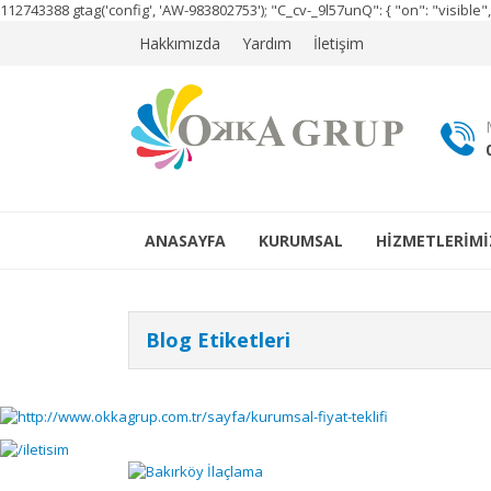
112743388
gtag('config', 'AW-983802753');
"C_cv-_9l57unQ": { "on": "visibl
Hakkımızda
Yardım
İletişim
ANASAYFA
KURUMSAL
HİZMETLERİMİ
Blog Etiketleri