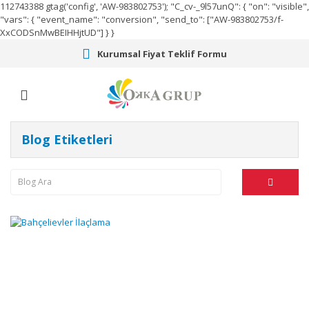
112743388
gtag('config', 'AW-983802753');
"C_cv-_9l57unQ": { "on": "visible",
"vars": { "event_name": "conversion", "send_to": ["AW-983802753/f-
XxCODSnMwBEIHHjtUD"] } }
Kurumsal Fiyat Teklif Formu
Blog Etiketleri