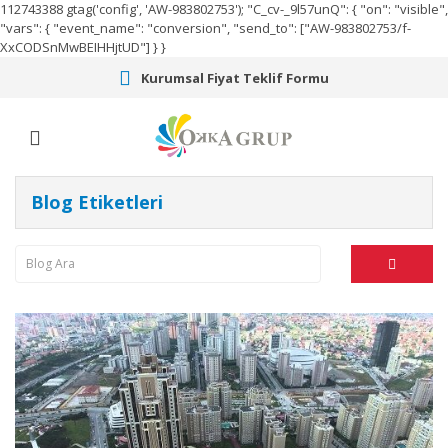
112743388
gtag('config', 'AW-983802753');
"C_cv-_9l57unQ": { "on": "visible",
"vars": { "event_name": "conversion", "send_to": ["AW-983802753/f-
XxCODSnMwBEIHHjtUD"] } }
Kurumsal Fiyat Teklif Formu
Blog Etiketleri