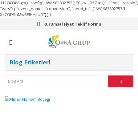
112743388
gtag('config', 'AW-983802753');
"C_cv-_9l57unQ": { "on": "visible",
"vars": { "event_name": "conversion", "send_to": ["AW-983802753/f-
XxCODSnMwBEIHHjtUD"] } }
Kurumsal Fiyat Teklif Formu
Blog Etiketleri