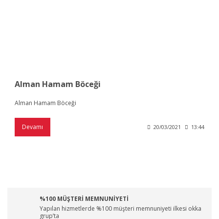
Alman Hamam Böceği
Alman Hamam Böceği
Devamı
20/03/2021
13:44
%100 MÜŞTERİ MEMNUNİYETİ
Yapılan hizmetlerde %100 müşteri memnuniyeti ilkesi okka
grup’ta