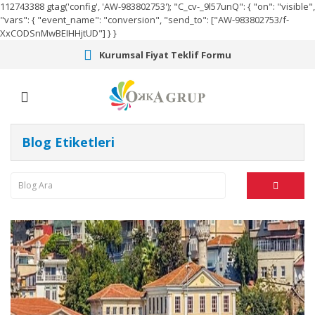
112743388
gtag('config', 'AW-983802753');
"C_cv-_9l57unQ": { "on": "visible",
"vars": { "event_name": "conversion", "send_to": ["AW-983802753/f-
XxCODSnMwBEIHHjtUD"] } }
Kurumsal Fiyat Teklif Formu
Blog Etiketleri