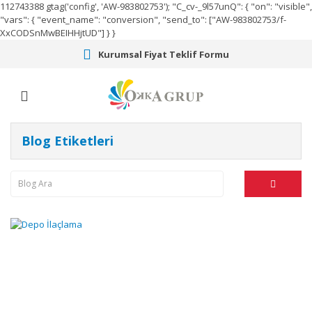
112743388
gtag('config', 'AW-983802753');
"C_cv-_9l57unQ": { "on": "visible",
"vars": { "event_name": "conversion", "send_to": ["AW-983802753/f-
XxCODSnMwBEIHHjtUD"] } }
Kurumsal Fiyat Teklif Formu
Blog Etiketleri