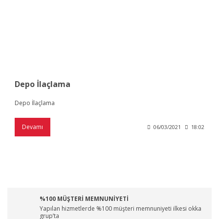
Depo İlaçlama
Depo İlaçlama
Devamı
06/03/2021
18:02
%100 MÜŞTERİ MEMNUNİYETİ
Yapılan hizmetlerde %100 müşteri memnuniyeti ilkesi okka
grup’ta